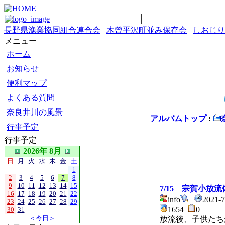
長野県漁業協同組合連合会
木曾平沢町並み保存会
しおじり
メニュー
ホーム
お知らせ
便利マップ
よくある質問
奈良井川の風景
アルバムトップ
:
行事予定
行事予定
2026年 8月
日
月
火
水
木
金
土
1
2
3
4
5
6
7
8
9
10
11
12
13
14
15
7/15 宗賀小放
16
17
18
19
20
21
22
info
2021-
23
24
25
26
27
28
29
1654
0
30
31
＜今日＞
放流後、子供たち